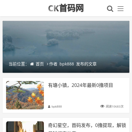
CK首码网
当前位置：
首页
作者
bpk888
发布的文章
有塘小镇，2024年最新0撸项目
bpk888
阅读10683次
奇幻星空，首码发布，0撸提现，解锁