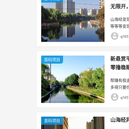
无限开
山海经变
等等等变
上班组，
q165
方便一个码搞
新悬赏
首码项目
零撸稳
帮赚有极
多得只要
人做除了
q165
奖励躺赚。新
山海经
首码项目