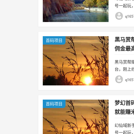
号一起玩
得神兽碎片
q165
黑马赏
首码项目
佣金最
黑马赏帮
台，刚上
信和支付
q165
有赏金，低
梦幻首
首码项目
就能赚
幻仙域新手
号一起玩