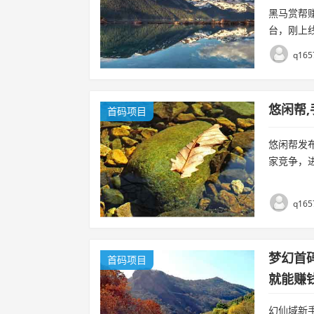
黑马赏帮
台，刚上
信和支付
q165
有赏金，低
悠闲帮
首码项目
悠闲帮发
家竞争，
务佣金高，
q165
梦幻首
首码项目
就能赚
幻仙域新手