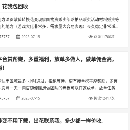
，花我包回收
现方法贡献值转换花变现家园物资贩卖部落拍品贩卖活动材料贩卖等
现的地方（游戏大佬非常多，需求量大容易表现）长久稳定非常适合
宝妈在家搬砖主要是山海经和其他同类项目比，优势在于变现非常的
75757
2023-07-15
阅读11700次
...
平台赏帮赚，多重福利，放单多做人，做单佣金高，
赚！
速快审区域最多1小时通过，拒绝等待，更有接单榜丰厚奖励，多劳
你愿意一天一两百随便赚想做团队的老板可以在这放单，放单任务多
接单，推广奖励更加丰厚，还有申请成为掌门人获得更高的永久分成
75757
2023-07-15
阅读12417次
...
异变不用下载，出花联系我，多少都一样价收,