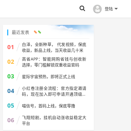
登陆
最近发表
白泽，全新种草， 代发视频，保底
01
收益，新品上线，当天收益几十米
高省APP：智能网购省钱与创收新
02
选择，零门槛解锁双重收益官码
03
星际宇宙预热，即将正式上线
小红卷注册全流程：官方指定邀请
04
码，现在加入即可申请开通顶级代
理V5权限
05
喵信号，首码上线，保底零撸
飞翔短剧，挂机自动涨收益稳定大
06
平台