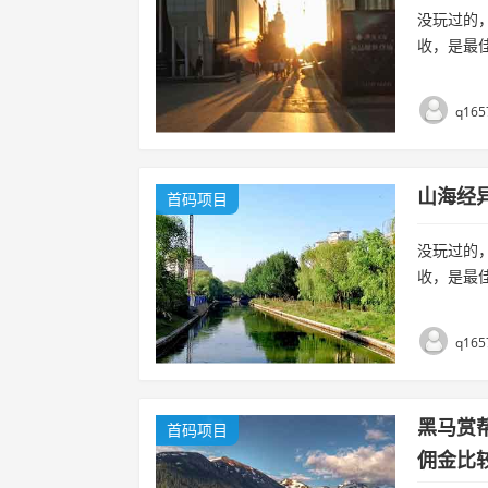
没玩过的
收，是最
砖单号三
玩，不用下
q165
山海经
首码项目
没玩过的
收，是最
砖单号三
玩，不用下
q165
黑马赏
首码项目
佣金比