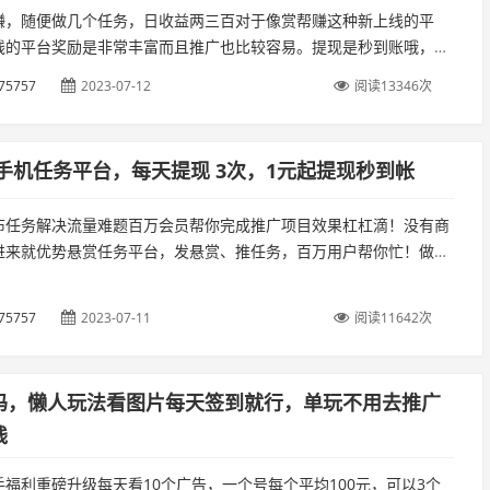
赚，随便做几个任务，日收益两三百对于像赏帮赚这种新上线的平
线的平台奖励是非常丰富而且推广也比较容易。提现是秒到账哦，微
宝都可以。点击【任务大厅】，就可以看到有很多任务，每个任务都
75757
2023-07-12
阅读13346次
至几...
,手机任务平台，每天提现 3次，1元起提现秒到帐
布任务解决流量难题百万会员帮你完成推广项目效果杠杠滴！没有商
进来就优势悬赏任务平台，发悬赏、推任务，百万用户帮你忙！做任
提现秒到帐...
75757
2023-07-11
阅读11642次
码，懒人玩法看图片每天签到就行，单玩不用去推广
钱
福利重磅升级每天看10个广告，一个号每个平均100元，可以3个