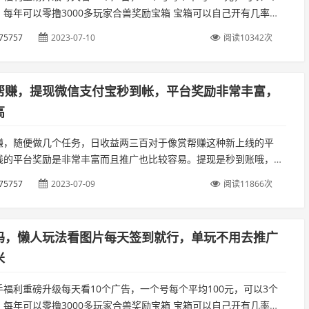
，每年可以零撸3000多玩家合兽奖励宝箱 宝箱可以自己开有几率获
，可直接上架幻世商会，最高30000+幻世仙石，宝箱也可以在商...
75757
2023-07-10
阅读10342次
帮赚，提现微信支付宝秒到帐，平台奖励非常丰富，
高
赚，随便做几个任务，日收益两三百对于像赏帮赚这种新上线的平
线的平台奖励是非常丰富而且推广也比较容易。提现是秒到账哦，微
宝都可以。点击【任务大厅】，就可以看到有很多任务，每个任务都
75757
2023-07-09
阅读11866次
至几...
码，懒人玩法看图片每天签到就行，单玩不用去推广
米
福利重磅升级每天看10个广告，一个号每个平均100元，可以3个
，每年可以零撸3000多玩家合兽奖励宝箱 宝箱可以自己开有几率获