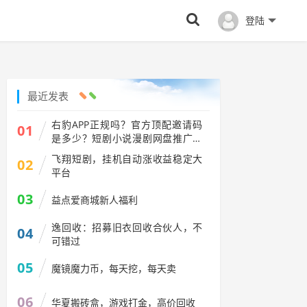
登陆
最近发表
右豹APP正规吗？官方顶配邀请码
01
是多少？短剧小说漫剧网盘推广副
业怎么做
飞翔短剧，挂机自动涨收益稳定大
02
平台
03
益点爱商城新人福利
逸回收：招募旧衣回收合伙人，不
04
可错过
05
魔镜魔力币，每天挖，每天卖
06
华夏搬砖盒，游戏打金，高价回收