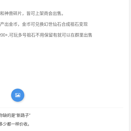
和神兽碎片，皆可上架商会出售。
产出金币，金币可兑换幻世仙石合成祖石变现
200+,可玩多号祖石不用保留有就可以在群里出售
缺的是“新路子”
多少都一样价收。