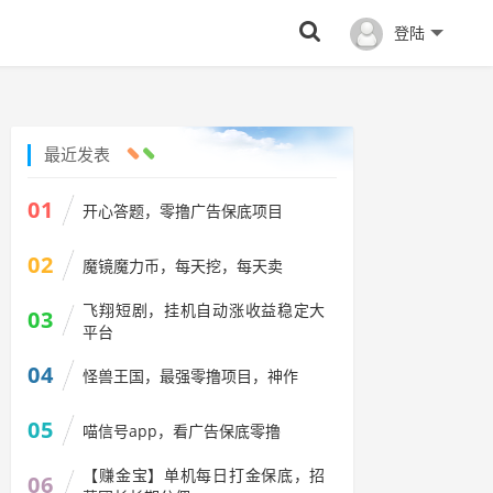
登陆
最近发表
01
开心答题，零撸广告保底项目
02
魔镜魔力币，每天挖，每天卖
飞翔短剧，挂机自动涨收益稳定大
03
平台
04
怪兽王国，最强零撸项目，神作
05
喵信号app，看广告保底零撸
【赚金宝】单机每日打金保底，招
06