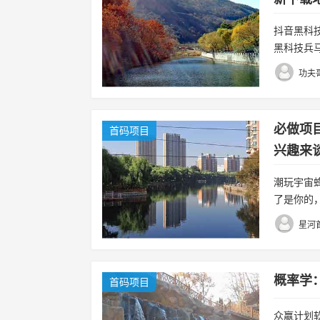
抖音黑科技
黑科技兵
队，只需要
功夫
必做项
首码项目
兴趣来
玩，最
潮玩宇宙
了是你的
石，拿钱
星河
弟姐妹...
概率学：
首码项目
众赢计划