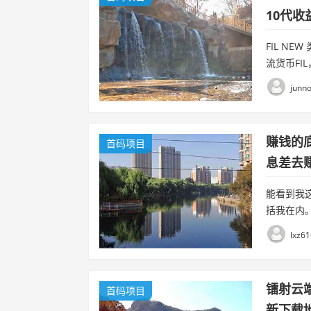
10代收
FIL N
流货币FI
左右，交易
junn
赚钱的
首码项目
息差去赚
能看到我
括我在内
他知道的
lxz61
差”网上流..
镭射云
首码项目
新下载