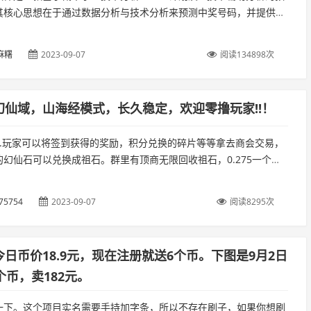
其核心思想在于通过数据分析与技术分析来预测中奖号码，并提供多
案，从而提高用户的中奖概率。 与传统的做号方式不同，众赢计划软
.
麻糬
2023-09-07
阅读134898次
幻仙域，山海经模式，长久稳定，欢迎零撸玩家!!！
1.玩家可以将签到获得的奖励，积分兑换的碎片等等拿去商会交易，
的幻仙石可以兑换成祖石。群里有顶商无限回收祖石，0.275一个。
可赚取幻仙石3.神兽赐福也可赚取幻仙石4.拉取新人可以获得相应
75754
2023-09-07
阅读8295次
日币价18.9元，现在注册就送6个币。下图是9月2日
个币，卖182元。
一下。这个项目实名需要手持加字条，所以不存在刷子，如果你想刷