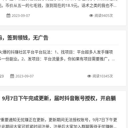
能。币价从五一的七毛钱，涨到现在的18.9元。话术之类的我也不
看看的，可以注册后加我V，我拉你进群，先去群里看看关于币的信
2023-09-07
阅读9405次
..
码，签到领钱，无广告
年最火爆的抖赚社区平台平台玩法：1、找项目：平台超多人发手赚项
多一份副业。2、发项目：平台流量多，你如果有项目需要推广，需
可以发项目到抖赚社区实现人脉收益。3、推广赚钱：活跃奖高达0.7
123
2023-09-07
阅读10345次
，9月7日下午完成更新，届时抖音账号授权，开启躺
PP重要通知无忧赚正在更新，更新期间无法授权账号，9月7日下午更
在此期间大家可抓紧时间注册，注册后大家加入群聊等待无忧赚帐号