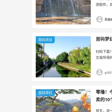
测软件，
种预测方
件采用大..
黑糖
首码梦
首码项目
扫码下载
交易所得
2.养神兽
元...
q165
零撸！今
首码项目
卖的10
首先，说