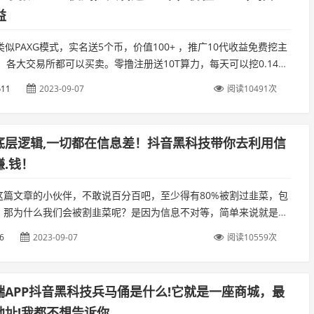
益
EW 类似PAXG模式，实名送5个币，价值100+ ，推广10代收益免费挖主
L，各大交易所都可以买卖。零撸注册送10T算力，每天可以挖0.14个
所3.4u一个，价值25块钱。自带交易功能...
o11
2023-09-07
阅读10491次
底层逻辑,一切都在信息差！抖音黑科技带你去利用信
.钱！
这篇文章的小伙伴，不敢说百分百吧，至少得有80%被割过韭菜，包
。那为什么我们会被割韭菜呢？是因为信息不对等，简单来说就是，
，咱不知道，他懂的，咱不懂。他会的，咱不会。专业术语叫“信息
6
2023-09-07
阅读10559次
.
端APP抖音黑科技兵马俑是什么!它就是一座商城，最
地址!我都不想告诉你