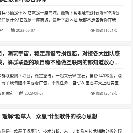
兵马俑是什么!它就是一座商城，最新下载地址!镭射云端APP抖音
马俑是什么!它就是一座商城，最新下载地址!我都不想告诉你在我团
499直接给你开999的最高合伙人，更有价值2000十的豪礼相送...
哥1
2023-09-07
阅读11621次
目，潮玩宇宙，稳定靠谱亏损包赔，对接各大团队感
谈，蜂群联盟的项目稳不稳做互联网的都知道放心
后包赔100个名额没上车的抓紧时间上车
蜂群联盟旗下项目，稳定靠谱，一起来玩W 宝石，自备140本金，赚
，亏了我包赔不需要看广告，不做任务，自动W 宝石每天上线卖宝
💰即可.蜂群的项目，放心干，潮玩宇宙即将火爆全网跟我合作过得兄
首创联盟
2023-09-07
阅读12548次
理解“稻草人 - 众赢”计划软件的核心思想
软件是一款基于概率学、技术分析、人工计划及AI技术辅助分析的预