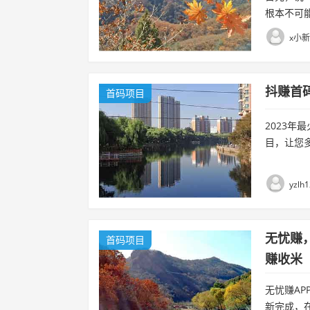
根本不可
说，想先
x小新
息，在决定.
抖赚首
首码项目
2023
目，让您
要人脉，
元/人...
yzlh
无忧赚
首码项目
赚收米
无忧赚A
新完成，