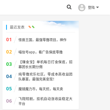
登陆
最近发表
01
怪兽王国，最强零撸项目，神作
02
喵信号app，看广告保底零撸
【赚金宝】单机每日打金保底，招
03
募团长长期分佣
纯零撸欢乐社区，零成本高收益团
04
队暴富，最强完美变现！
05
魔镜魔力币，每天挖，每天卖
飞翔短剧，挂机自动涨收益稳定大
06
平台