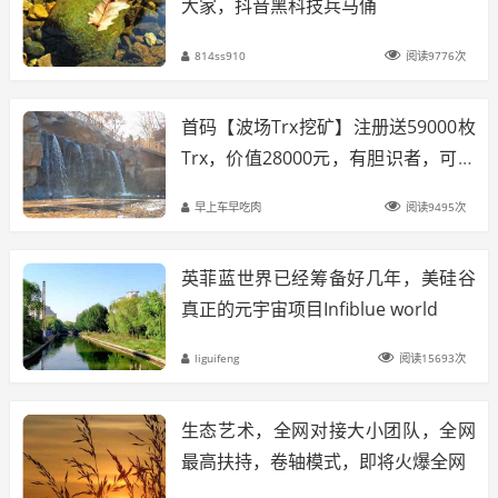
大家，抖音黑科技兵马俑
814ss910
阅读9776次
首码【波场Trx挖矿】注册送59000枚
Trx，价值28000元，有胆识者，可日
赚千元，抓紧上车
早上车早吃肉
阅读9495次
英菲蓝世界已经筹备好几年，美硅谷
真正的元宇宙项目Infiblue world
liguifeng
阅读15693次
生态艺术，全网对接大小团队，全网
最高扶持，卷轴模式，即将火爆全网