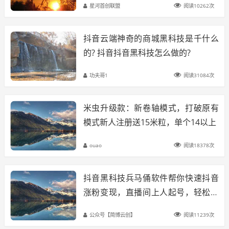
星河首创联盟
阅读10262次
抖音云端神奇的商城黑科技是千什么
的? 抖音抖音黑科技怎么做的?
功夫哥1
阅读31084次
米虫升级款：新卷轴模式，打破原有
模式新人注册送15米粒，单个14以上
ouao
阅读18378次
抖音黑科技兵马俑软件帮你快速抖音
涨粉变现，直播间上人起号，轻松月
入上万
公众号【简博云创】
阅读11239次