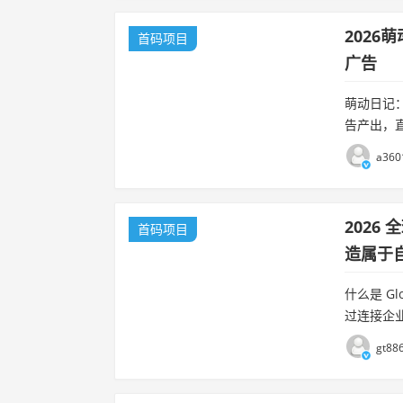
202
首码项目
广告
萌动日记：
告产出，
需余额保留
a360
2026
首码项目
造属于
什么是 G
过连接企
服务，同时
gt88