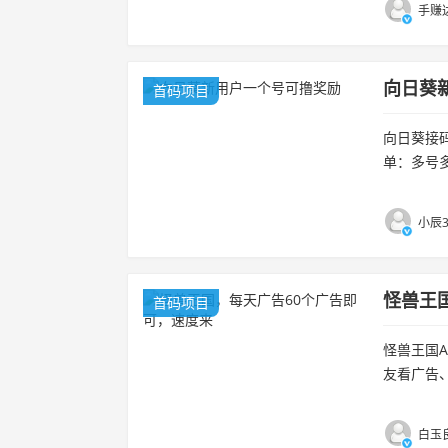
手赚达
向日葵
首码项目
向日葵接码
单：多号
20%抽成
小辰3
怪兽王
首码项目
怪兽王国
友看广告
获得新人奖
白玉良