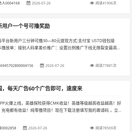
人0004168
2026-07-26
阅读41906次
新用户一个号可撸奖励
平台新用户三分钟可撸30—80元提现方式:支付宝 USTD钱包接
多撸放单：接别人码拿差价推广：设置比例推广下线无限裂变最高拿
优点：只需要填写手机号然后提交验证码。...
6945702800004156
2026-07-26
阅读77881次
国，每天广告60个广告即可，速度来
APP火爆上线，英雄探险获得CMK收益！英雄等级越高收益越高！好
、充电都有收益！纯零撸项目！现在下载注册填写我的邀请码 ，立即
励！...
0002858
2026-07-26
阅读78509次