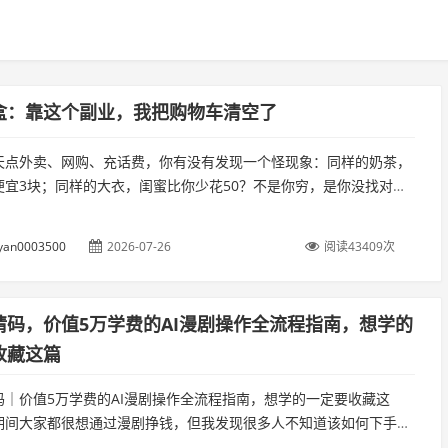
盒：靠这个副业，我把购物车清空了
天点外卖、网购、充话费，你有没有发现一个怪现象：同样的奶茶，
便宜3块；同样的大衣，闺蜜比你少花50？不是你穷，是你没找对路
秘一个我用了3年的“隐形省钱神器”...
yan0003500
2026-07-26
阅读43409次
请码，价值5万学费的AI漫剧操作全流程指南，想学的
收藏这篇
码｜价值5万学费的AI漫剧操作全流程指南，想学的一定要收藏这
期间大家都很想通过漫剧挣钱，但我发现很多人不知道该如何下手，
作到变现的全过程。这篇文章建议大家先收藏。...