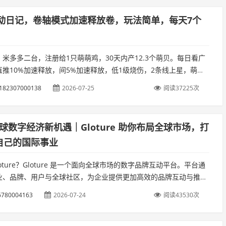
6萌动日记，卷轴模式加速释放卷，玩法简单，每天7个
米多多二台，注册给1只萌萌鸡，30天内产12.3个萌贝。每日看广
直推10%加速释放，间5%加速释放，低1级烧伤，2条线上星，萌贝
10个可出，初始预计10米1个。萌动日记每天看7个广告。...
182307000138
2026-07-25
阅读37225次
 全球数字经济新机遇｜Gloture 助你布局全球市场，打
自己的国际事业
loture？Gloture 是一个面向全球市场的数字品牌互动平台。平台通
业、品牌、用户与全球社区，为企业提供更加高效的品牌互动与推广
也为全球会员打造一个长期发展的数字商业生态。...
6780004163
2026-07-24
阅读43530次