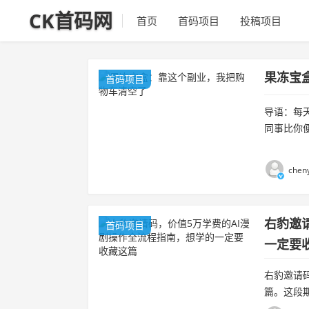
CK首码网
首页
首码项目
投稿项目
果冻宝
首码项目
导语：每
同事比你
子。今天揭
chen
右豹邀
首码项目
一定要
右豹邀请
篇。这段
不清楚从制