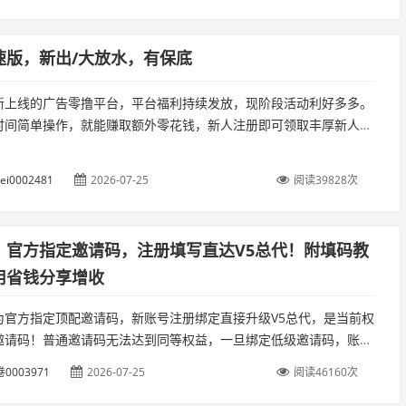
速版，新出/大放水，有保底
新上线的广告零撸平台，平台福利持续发放，现阶段活动利好多多。
时间简单操作，就能赚取额外零花钱，新人注册即可领取丰厚新人红
任务资源十分丰富，涵盖短剧、游戏、红包社群多种板块。...
wei0002481
2026-07-25
阅读39828次
，官方指定邀请码，注册填写直达V5总代！附填码教
用省钱分享增收
为官方指定顶配邀请码，新账号注册绑定直接升级V5总代，是当前权
邀请码！普通邀请码无法达到同等权益，一旦绑定低级邀请码，账号
，新手务必重视。一、邀请码保姆级填写步骤。...
0003971
2026-07-25
阅读46160次