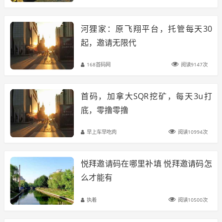
河狸家：原飞翔平台，托管每天30
起，邀请无限代
168首码网
阅读9147次
首码，加拿大SQR挖矿，每天3u打
底，零撸零撸
早上车早吃肉
阅读10994次
悦拜邀请码在哪里补填 悦拜邀请码怎
么才能有
执着
阅读10500次