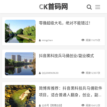
CK首码网
零撸超级大毛，绝对不能错过！
mingchen
阅读11679次
抖音黑科技兵马俑创业/副业模式
QQ208969630
阅读12357次
简博库推荐：抖音黑科技兵马俑软件
项目，适合普通人翻身，创业，副业
的暴力变现项目，日入4位数轻轻松松
公众号【简博云创】
阅读10412次