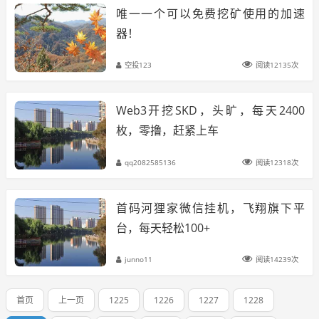
唯一一个可以免费挖矿使用的加速
器！
空投123
阅读12135次
Web3开挖SKD，头旷，每天2400
枚，零撸，赶紧上车
qq2082585136
阅读12318次
首码河狸家微信挂机，飞翔旗下平
台，每天轻松100+
junno11
阅读14239次
首页
上一页
1225
1226
1227
1228