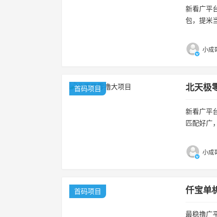
新看广平
包，提米
开永久高
小成哥
北天极
首码项目
新看广平台
匹配好广
稳定大平台。
小成哥
仟宝单
首码项目
最稳撸广