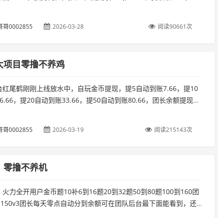
领取18.88。...
哥0002855
2026-03-28
阅读90661次
大项目零撸不养鸡
红尾鹤刚刚上线放水中，自玩金币提现，提5自动到账7.66，提10
6.66，提20自动到账33.66，提50自动到账80.66，团长余额提现，
0.66，提100到账166.66，凡扫我码...
哥0002855
2026-03-19
阅读215143次
，零撸不养机
火力全开用户金币题10补6到16题20到32题50到80题100到160团
到150v3团长每天零点自动分到余额可在团队后台最下面能看到，还
接下载上车 ，升v3的兄弟直接私发id给我直接升...