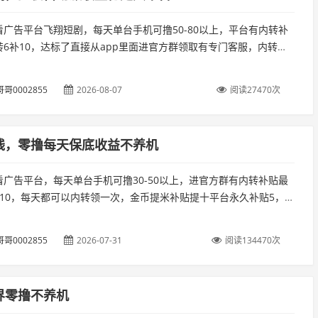
看广告平台飞翔短剧，每天单台手机可撸50-80以上，平台有内转补
转6补10，达标了直接从app里面进官方群领取有专门客服，内转三
金币提米补贴提十平台永久补贴5。...
哥0002855
2026-08-07
阅读27470次
线，零撸每天保底收益不养机
看广告平台，每天单台手机可撸30-50以上，进官方群有内转补贴最
补10，每天都可以内转领一次，金币提米补贴提十平台永久补贴5，提
当天提当天到账，推广开高团两代收益。...
哥0002855
2026-07-31
阅读134470次
界零撸不养机