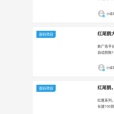
推30人私我
小成哥
红尾鹤
首码项目
新广告平台
自动到账1
提50到账8
小成哥
红尾鹤
首码项目
红尾系列，
长提100
没上车的直