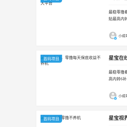
最稳零撸
贴最高内
天领一次，
小成哥
星宝在
首码项目
最稳零撸
高内转6
现到支付宝
小成哥
星宝视
首码项目