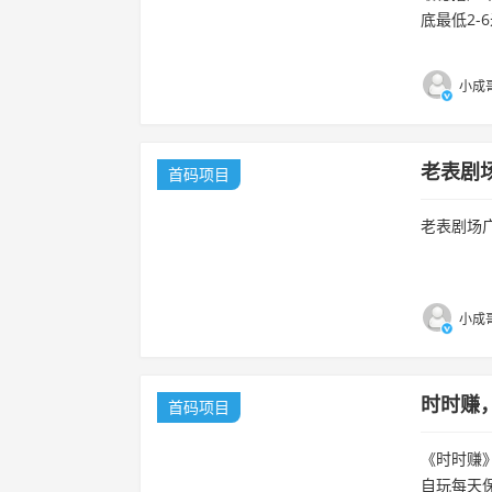
底最低2-
小成哥
老表剧
首码项目
老表剧场广
小成哥
时时赚
首码项目
《时时赚
自玩每天保