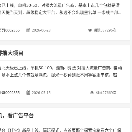
台已上线，单机30-50，对接大流量广告商，基本上点几个包就是满
当天提当天到，超级稳定大平台，永远不会出现黑名单 一条线全部可
团，凡扫我码下载的兄弟金币提米除了拿平台的补贴以外。...
哥0002855
2026-06-28
阅读387296次
零撸大项目
北天极已上线，单机50-100，最新ai算法 对接大流量广告商ai自动
，基本上点几个包就是满包，提米一秒钟到账不用等客服审核，超级
...
哥0002855
2026-05-15
阅读27669次
机，看广告平台
平台《仟宝》新品上线，简玩模式，点首页那个探索宝箱看六个广保