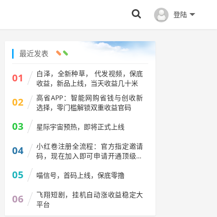
登陆
最近发表
白泽，全新种草， 代发视频，保底
01
收益，新品上线，当天收益几十米
高省APP：智能网购省钱与创收新
02
选择，零门槛解锁双重收益官码
03
星际宇宙预热，即将正式上线
小红卷注册全流程：官方指定邀请
04
码，现在加入即可申请开通顶级代
理V5权限
05
喵信号，首码上线，保底零撸
飞翔短剧，挂机自动涨收益稳定大
06
平台