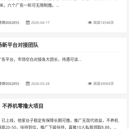
6米，六个广告一轮可无限制撸。...
哥0002855
2026-04-17
阅读14548次
场新平台对接团队
告平台，市场空白对接各大团长，待遇可谈...
哥0002855
2026-03-28
阅读39069次
，不养机零撸大项目
》已上线，他家台子稳定有保障长期可撸，推广无现代收益，不养机
底20-50，扶持到位，推广下级扶持，直推10人私我领取8.88，直